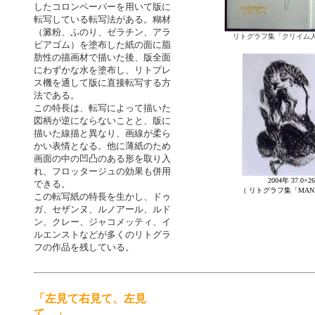
したコロンペーパーを用いて版に
転写している転写法がある。糊材
（澱粉、ふのり、ゼラチン、アラ
リトグラフ集「クリイム人形
ビアゴム）を塗布した紙の面に脂
肪性の描画材で描いた後、版全面
にわずかな水を塗布し、リトプレ
ス機を通して版に直接転写する方
法である。
この特長は、転写によって描いた
図柄が逆にならないことと、版に
描いた線描と異なり、画線が柔ら
かい表情となる。他に薄紙のため
画面の中の凹凸のある形を取り入
れ、フロッタージュの効果も併用
2004年 37.0×26
できる。
（ リトグラフ集「MAN
この転写紙の特長を生かし、ドゥ
ガ、セザンヌ、ルノアール、ルド
ン、クレー、ジャコメッティ、イ
ルエンストなどが多くのリトグラ
フの作品を残している。
「左見て右見て、左見
て。」