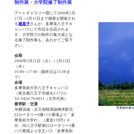
制作展・大学院修了制作展
アートギャラリー環にて2006年2月
27日～3月11日まで個展を開催され
る
堀直子
さんが、多摩美八王子キ
ャンパスにて作品を出品されま
す。大学院での制作の集大成とな
る修了制作展も、あわせてご覧下
さい。
会期
2006年3月21日（火）～3月23日
（木）
10:00～17:00（最終日は15:00ま
で）
会場
多摩美術大学八王子キャンパス
（東京都八王子市鑓水2-1723）
Tel. 0426-76-8611（大学代表）
最寄駅・交通
卒業制作展
JR横浜線・京王相模原線橋本駅北
口ロータリー6番バス乗場より「多
摩美術大学行」（運賃170円）8
分、JR八王子駅南口ロータリー3番
バス乗場より京王バス「多摩美術