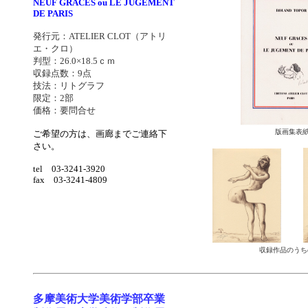
NEUF GRACES ou LE JUGEMENT
DE PARIS
発行元：ATELIER CLOT（アトリ
エ・クロ）
判型：26.0×18.5ｃｍ
収録点数：9
点
技法：リトグラフ
限定：2
部
価格：要問合せ
版画集表
ご希望の方は、画廊までご連絡下
さい。
tel 03-3241-3920
fax 03-3241-4809
収録作品のうち
多摩美術大学美術学部卒業