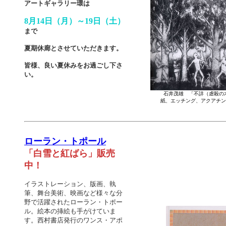
アートギャラリー環は
8月14日（月）～19日（土）
まで
夏期休廊とさせていただきます。
皆様、良い夏休みをお過ごし下さ
い。
石井茂雄 「不詳（虐殺の木
紙、エッチング、アクアチント 3
ローラン・トポール
「白雪と紅ばら」販売
中！
イラストレーション、版画、執
筆、舞台美術、映画など様々な分
野で活躍されたローラン・トポー
ル。絵本の挿絵も手がけていま
す。西村書店発行のワンス・アポ