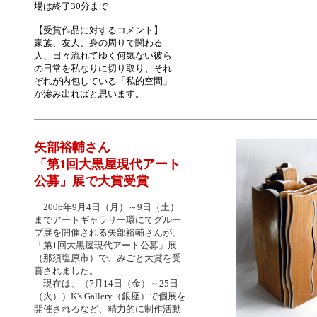
場は終了30分まで
【受賞作品に対するコメント】
家族、友人、身の周りで関わる
人、日々流れてゆく何気ない彼ら
の日常を私なりに切り取り、それ
ぞれが内包している「私的空間」
が滲み出ればと思います。
矢部裕輔さん
「第1回大黒屋現代アート
公募」展で大賞受賞
2006年9月4日（月）～9日（土）
までアートギャラリー環にてグルー
プ展を開催される矢部裕輔さんが、
「第1回大黒屋現代アート公募」展
（那須塩原市）で、みごと大賞を受
賞
されました。
現在は、（7月14日（金）～25日
（火））K's Gallery（銀座）で個展を
開催されるなど、精力的に制作活動