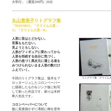
大学行」（運賃200円）20分
丸山貴美子
リトグラフ集
「MANAKO」「クリイム人形－
A」「クリイム人形－B」
人形に音はとどかない。
言葉ももたない。
見ようともしない。
人形がフィギュアに変わってから
人形を拒絶する自分に気づく。
人形の息づく異次元に通じる道を
みつけられないまま人形の数だけ
ふえていく。
今回のリトグラフ集は、版木をフ
リトグラフ集「クリイム人形
ロッタージュしたコロンペーパー
に描画したものをジンク版に転写
して刷った作品です。刷りは木村
希八先生です。
コロンペーパーについて
版に直接描かずに薄紙に糊を塗布