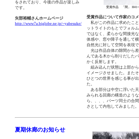
をされており、今後の作品が楽しみ
です。
受賞作品 「間」 H41×D
受賞作品について作家のコメ
矢部裕輔さんホームページ
私がこの作品に求めたこと
http://www7a.biglobe.ne.jp/~yabesuke/
ットライトのもとでフォル
ではなく、柔らかな間接光
体感や、窓や障子を通して
自然光に対して空間を表現
光は作品自体の隙間から差
んである木から削りだした
かく反射します。
組み込んだ状態は上部から
イメージさせました。また
ひとつの世界を感じる事が出
た。
ある部分は中空に浮いた天
みられる回廊の構造のような
ら、、、、パーツ同士の合
さとして内包してみました。
夏期休廊のお知らせ