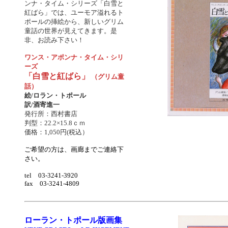
ンナ・タイム・シリーズ「白雪と
紅ばら」では、ユーモア溢れるト
ポールの挿絵から、新しいグリム
童話の世界が見えてきます。是
非、お読み下さい！
ワンス・アポンナ・タイム・シリ
ーズ
「白雪と紅ばら」
（グリム童
話）
絵/ロラン・トポール
訳/酒寄進一
発行所：西村書店
判型：22.2×15.8ｃｍ
価格：1,050円(税込）
ご希望の方は、画廊までご連絡下
さい。
tel 03-3241-3920
fax 03-3241-4809
ローラン・トポール版画集