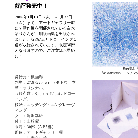
好評発売中！
2006年1月10日（火）～1月27日
（金）まで、アートギャラリー環
にて新作展を開催されている白木
ゆりさんが、銅版画集を出版され
ました。版画7点とドローイング１
点が収録されています。限定30部
となりますので、ご注文はお早め
に！
版画集よ
「an atomshere」 エッチング 
発行元：楓画廊
判型：27.8×22.4ｃｍ（タトウ 本
革・オリジナル）
収録点数：8点（うち1点はドロー
イング）
技法：エッチング・エングレーヴ
ィング
文 ：深沢幸雄
装丁：山崎曜
限定：30部（A.P.5部）
監修：アートギャラリー環
川妻さち子