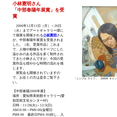
小林憲明さん
「中部春陽年展賞」を
受
賞
2006年12月11日（月）～26日
（火）までアートギャラリー環に
て個展を開催される
小林憲明
さん
が、中部春陽年展賞を受賞されま
した。（右、受賞作品）これま
で、人物や動物をモチーフにした
温かみのある作品を多く制作され
てきた小林さんですが、今回の受
賞作品も穏やかな時間の流れを感
じます。
展覧会も開催されていますの
で、お近くの方は是非ご覧下さ
「シンプル ライフ」 2006年 キャンバス
い。
【中部春陽2006年展】
場所：愛知県美術館ギャラリー(愛
知芸術文化センター8F)
日時：11/28(火)～12/3(日)
AM10:00～PM6:00(金曜日
PM8:00 最終日PM4:30)但し、入