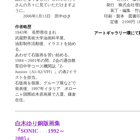
さんの方々に見ていただけますよ
発行 株式会社増
うに。
装丁・編集 竹
2006年1月13日 田中ゆき
印刷・製本 図書
定価 2100円
作者略歴
1943年 長野県生まれ
アートギャラリー環にて
武蔵野美術大学油画科卒業。
油彩制作活動後、イラストを始め
る。
あわせて石版画を習い始める。
1984～2001年の間、Z会の通信教
育旧中学コース機関誌『Z-
Juniors（A1/A2/VPJ）』の表2イラ
ストを担当。
石版画を個展、グループ展などで
発表後、1997年イタリア ボロー
ニャ国際絵本原画展で入選。鎌倉
在住。
白木ゆり
銅版画集
『SONIC
1992～
・
・
・
2005』