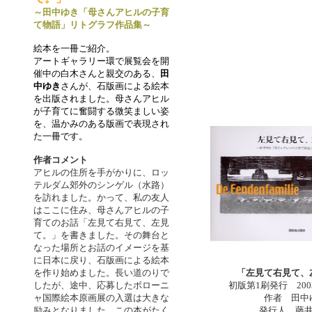
～田中ゆき「母さんアヒルの子育
て物語」リトグラフ作品集～
絵本を一冊ご紹介。
アートギャラリー環で展覧会を開
催中の白木さんと親交のある、
田
中ゆき
さんが、石版画による絵本
を出版されました。母さんアヒル
が子育てに奮闘する微笑ましい姿
を、温かみのある版画で表現され
た一冊です。
作者コメント
アヒルの住所を手がかりに、ロッ
テルダム郊外のシンゲル（水路）
を訪れました。かって、私の友人
はここに住み、母さんアヒルの子
育てのお話「左見て右見て、左見
て。」を書きました。その舞台と
なった場所とお話のイメージを基
に日本に戻り、石版画による絵本
を作り始めました。長い道のりで
「左見て右見て、
したが、途中、応募したボローニ
初版第1刷発行 200
ャ国際絵本原画展の入選は大きな
作者 田中
励みとなりました。この本がたく
発行人 藤